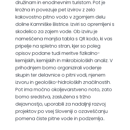
družinam in enodnevnim turistom. Pot je
krožna in povezuje pet izvirov z zelo
kakovostno pitno vodo v zgornjem delu
doline Kamniške Bistrice. Izviri so opremljeni s
skodelico za zajem vode. Ob izviru je
nameščena manjša tabla s QR kodo, ki vas
pripelje na spletno stran, kjer so poleg
opisov podane tudi meritve fizikalno-
kemijskih, kemijskih in mikrobioloških analiz. V
prihodnjem bomo organizirali vodenje
skupin ter delavnice o pitni vodi, njenem
izvoru in geološko-hidroloških značilnostih.
Pot ima močno okoljevarstveno noto, zato
bomo sredstva, zaslužena s tržno
dejavnostjo, uporabili za nadaljnji razvoj
projektov po vsej Sloveniji o ozaveščanju
pomena čiste pitne vode in podzemlja..